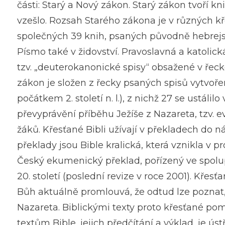
části: Starý a Nový zákon. Starý zákon tvoří kni
vzešlo. Rozsah Starého zákona je v různých k
společných 39 knih, psaných původně hebrejs
Písmo také v židovství. Pravoslavná a katolic
tzv. „deuterokanonické spisy“ obsažené v řec
zákon je složen z řecky psaných spisů vytvoře
počátkem 2. století n. l.), z nichž 27 se ustálilo
převyprávění příběhu Ježíše z Nazareta, tzv. e
žáků. Křesťané Bibli užívají v překladech do
překlady jsou Bible kralická, která vznikla v pr
Český ekumenický překlad, pořízený ve spolup
20. století (poslední revize v roce 2001). Křes
Bůh aktuálně promlouvá, že odtud lze poznat, j
Nazareta. Biblickými texty proto křesťané poměř
textům Bible, jejich předčítání a výklad, je ú