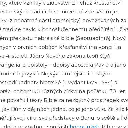
hy, které vznikly v židovství, z něhož křesťanství
řesťanských tradicích stanoven různě. Všem je
ky (z nepatrné části aramejsky) považovaných za
ká tradice navíc k bohoslužebnému předčítání užív
kém překladu hebrejské bible (Septuagintě). Nový
ných v prvních dobách křesťanství (na konci 1. a
 ve 4. století. Jádro Nového zákona tvoří čtyři
vangelia, a epištoly – dopisy apoštola Pavla a jeho
 národních jazyků. Nejvýznamnějšími českými
ostředí Jednoty bratrské (1. vydání 1579–1594) a
ráci odborníků různých církví na počátku 70. let
ťané považují texty Bible za nezbytný prostředek sv
ak Bůh v dějinách jedná, co je jeho vůle. Za klíč
ují svoji víru, své představy o Bohu, o světě a lid
střední a nezbytnou součástí
bohoslužeb
. Bible se 