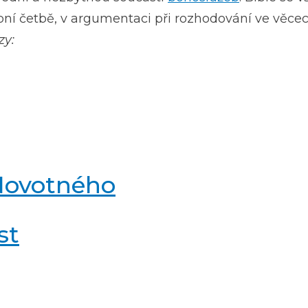
í četbě, v argumentaci při rozhodování ve věcech
zy:
 Novotného
st