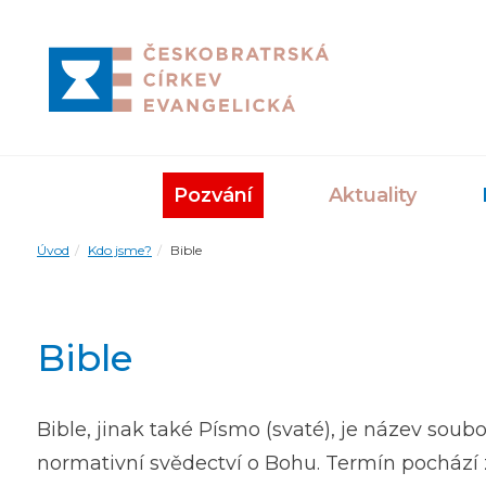
Pozvání
Aktuality
Úvod
Kdo jsme?
Bible
Bible
Bible, jinak také Písmo (svaté), je název soub
normativní svědectví o Bohu. Termín pochází 