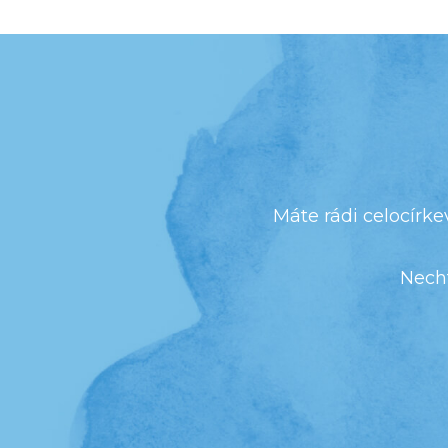
Máte rádi celocírke
Necht