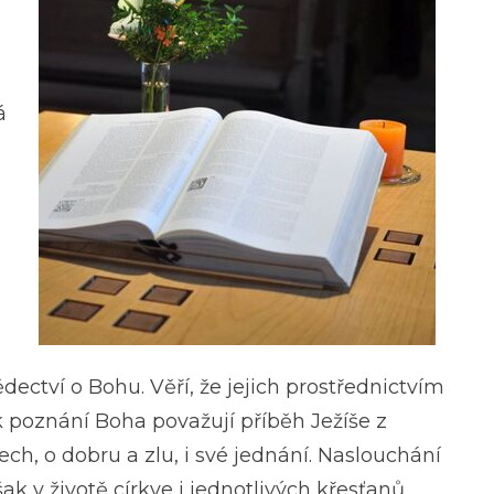
á
ědectví o Bohu. Věří, že jejich prostřednictvím
 k poznání Boha považují příběh Ježíše z
ech, o dobru a zlu, i své jednání. Naslouchání
však v životě církve i jednotlivých křesťanů