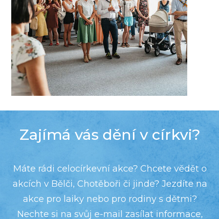
Zajímá vás dění v církvi?
Máte rádi celocírkevní akce? Chcete vědět o
akcích v Bělči, Chotěboři či jinde? Jezdíte na
akce pro laiky nebo pro rodiny s dětmi?
Nechte si na svůj e-mail zasílat informace,