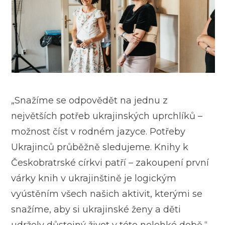
„Snažíme se odpovědět na jednu z
největších potřeb ukrajinských uprchlíků –
možnost číst v rodném jazyce. Potřeby
Ukrajinců průběžně sledujeme. Knihy k
Českobratrské církvi patří – zakoupení první
várky knih v ukrajinštině je logickým
vyústěním všech našich aktivit, kterými se
snažíme, aby si ukrajinské ženy a děti
udržely důstojný život v této nelehké době,“