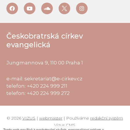
Českobratrská církev
evangelická
Jungmannova 9, 110 00 Praha 1
e-mail: sekretariat@e-cirkev.cz
telefon: +420 224 999 211
telefon: +420 224 999 272
© 2026
VIZUS
|
webmaster
| Používáme
redakční systém
Vizus CMS