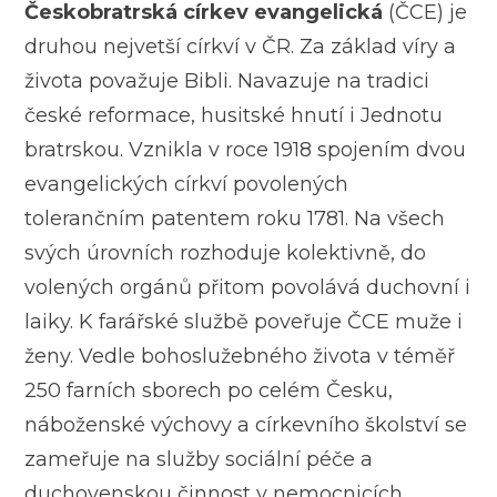
Českobratrská církev evangelická
(ČCE) je
druhou nejvetší církví v ČR. Za základ víry a
života považuje Bibli. Navazuje na tradici
české reformace, husitské hnutí i Jednotu
bratrskou. Vznikla v roce 1918 spojením dvou
evangelických církví povolených
tolerančním patentem roku 1781. Na všech
svých úrovních rozhoduje kolektivně, do
volených orgánů přitom povolává duchovní i
laiky. K farářské službě poveřuje ČCE muže i
ženy. Vedle bohoslužebného života v téměř
250 farních sborech po celém Česku,
náboženské výchovy a církevního školství se
zameřuje na služby sociální péče a
duchovenskou činnost v nemocnicích,