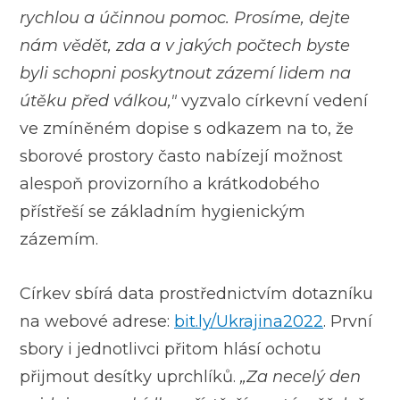
rychlou a účinnou pomoc.
Prosíme, dejte
nám vědět, zda a v jakých počtech byste
byli schopni poskytnout zázemí lidem na
útěku před válkou,"
vyzvalo církevní vedení
ve zmíněném dopise s odkazem na to, že
sborové prostory často nabízejí možnost
alespoň provizorního a krátkodobého
přístřeší se základním hygienickým
zázemím.
Církev sbírá data prostřednictvím dotazníku
na webové adrese:
bit.ly/Ukrajina2022
. První
sbory i jednotlivci přitom hlásí ochotu
přijmout desítky uprchlíků.
„Za necelý den