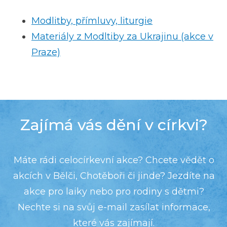
Modlitby, přímluvy, liturgie
Materiály z Modltiby za Ukrajinu (akce v
Praze)
Zajímá vás dění v církvi?
Máte rádi celocírkevní akce? Chcete vědět o
akcích v Bělči, Chotěboři či jinde? Jezdíte na
akce pro laiky nebo pro rodiny s dětmi?
Nechte si na svůj e-mail zasílat informace,
které vás zajímají.