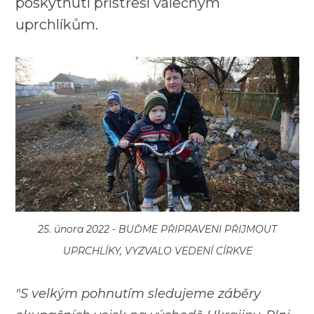
poskytnutí přístřeší válečným
uprchlíkům.
25. února 2022 -
BUĎME PŘIPRAVENI PŘIJMOUT
UPRCHLÍKY, VYZVALO VEDENÍ CÍRKVE
"S velkým pohnutím sledujeme záběry