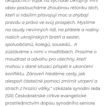
okupačních vojsk na východě Ukrajiny. Plni
obav posloucháme zhoubnou rétoriku těch,
kteří si násilím přisvojují moc a ohýbají
pravdu a právo ve svůj prospěch.
Myslíme
na osudy nevinných lidí, na přátele a rodiny
našich ukrajinských bratří a sester,
spoluobčanů, kolegů, sousedů… A
zůstáváme s nimi v modlitbách. Prosíme o
moudrost a odvahu pro všechny, kteří
mohou v dané situaci přispět k ukončení
konfliktu.
Zároveň hledáme cesty, jak
alespoň částečně pomoci zmírnit utrpení a
strach z hrozící války,"
vzkázala synodní rada
(SR) Českobratrské církve evangelické
prostřednictvím dopisu synodního seniora