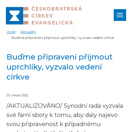
Zobr
navi
Úvod
Aktuality
Buďme připraveni přijmout uprchlíky, vyzvalo vedení církve
Buďme připraveni přijmout
uprchlíky, vyzvalo vedení
církve
25. února 2022
/AKTUALIZOVÁNO/ Synodní rada vyzvala
své farní sbory k tomu, aby daly najevo
svou připravenost k případnému