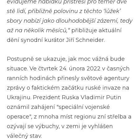
evidujeme nabídku přístřeší pro téměř dvě
stě lidí, přibližně polovinu z těchto ‘lůžek’
sbory nabízí jako dlouhodobější zázemí, tedy
až na několik měsíců,“
přibližuje aktuální
dění synodní kurátor Jiří Schneider.
Postupně se ukazuje, jak moc vážná bude
situace. Ve čtvrtek 24. února 2022 v časných
ranních hodinách přinesly světové agentury
zprávy o faktickém začátku ruské invaze na
Ukrajinu. Prezident Ruska Vladimir Putin
oznámil zahájení "speciální vojenské
operace", z mnoha míst regionu zní střelba a
ozývají se výbuchy, v zemi je vyhlášen
válečný stav.